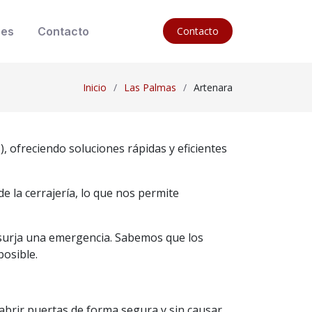
nes
Contacto
Contacto
Inicio
Las Palmas
Artenara
, ofreciendo soluciones rápidas y eficientes
 la cerrajería, lo que nos permite
e surja una emergencia. Sabemos que los
posible.
brir puertas de forma segura y sin causar