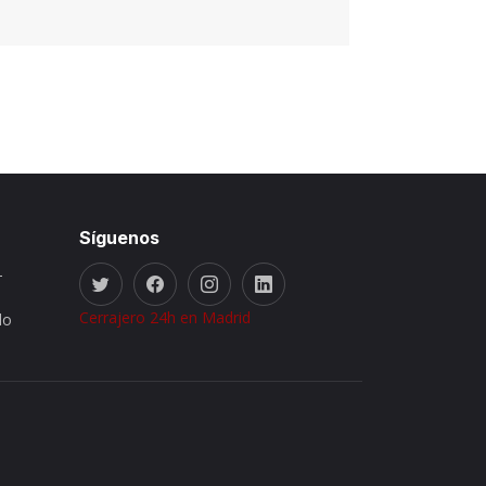
Síguenos
-
Cerrajero 24h en Madrid
do