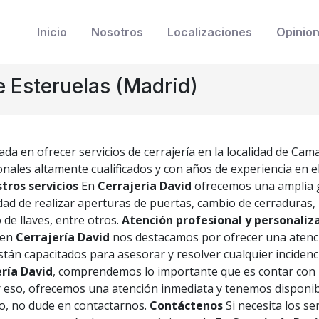
Inicio
Nosotros
Localizaciones
Opinio
 Esteruelas (Madrid)
a en ofrecer servicios de cerrajería en la localidad de Cam
ales altamente cualificados y con años de experiencia en el
tros servicios
En
Cerrajería David
ofrecemos una amplia g
ad de realizar aperturas de puertas, cambio de cerraduras, 
 de llaves, entre otros.
Atención profesional y personaliz
, en
Cerrajería David
nos destacamos por ofrecer una atenci
stán capacitados para asesorar y resolver cualquier incidenc
ría David
, comprendemos lo importante que es contar con u
 eso, ofrecemos una atención inmediata y tenemos disponibilid
to, no dude en contactarnos.
Contáctenos
Si necesita los s