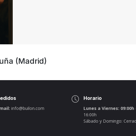
juña (Madrid)
edidos
Horario
mail:
info@builon.com
Lunes a Viernes: 09:00h
16:00h
Sábado y Domingo: Cerra