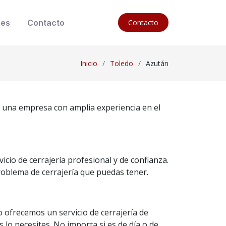
nes
Contacto
Contacto
Inicio
Toledo
Azután
s una empresa con amplia experiencia en el
cio de cerrajería profesional y de confianza.
roblema de cerrajería que puedas tener.
 ofrecemos un servicio de cerrajería de
 lo necesites. No importa si es de día o de