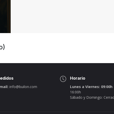
o)
edidos
Horario
mail:
info@builon.com
Lunes a Viernes: 09:00h
16:00h
Sábado y Domingo: Cerra