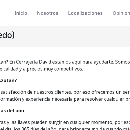
Inicio
Nosotros
Localizaciones
Opinio
edo)
tán? En Cerrajería David estamos aquí para ayudarte. Somo
de calidad y a precios muy competitivos.
Azután?
atisfacción de nuestros clientes, por eso ofrecemos un servi
formación y experiencia necesaria para resolver cualquier p
ías del año
s y las llaves pueden surgir en cualquier momento, por eso
l día, los 365 días del año, para brindarte ayuda cuando más